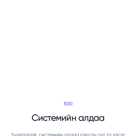
500
Системийн алдаа
Уучлаарай, системийн алдаа гарсан тул та хэсэг