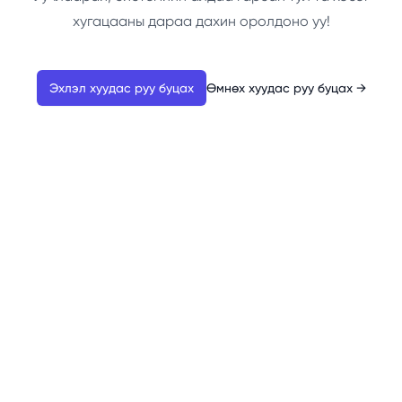
хугацааны дараа дахин оролдоно уу!
Эхлэл хуудас руу буцах
Өмнөх хуудас руу буцах
→