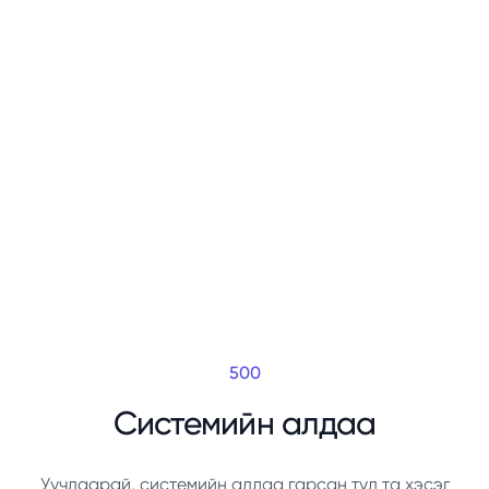
500
Системийн алдаа
Уучлаарай, системийн алдаа гарсан тул та хэсэг