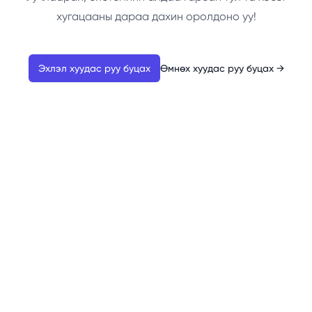
хугацааны дараа дахин оролдоно уу!
Эхлэл хуудас руу буцах
Өмнөх хуудас руу буцах
→