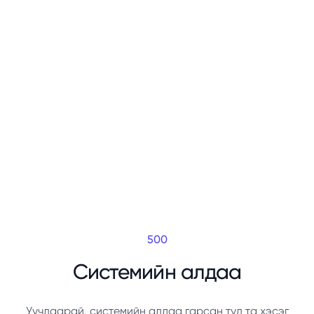
500
Системийн алдаа
Уучлаарай, системийн алдаа гарсан тул та хэсэг