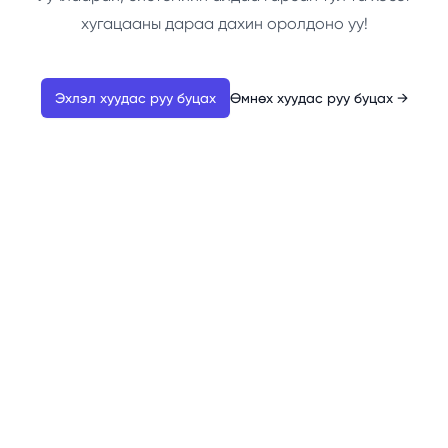
хугацааны дараа дахин оролдоно уу!
Эхлэл хуудас руу буцах
Өмнөх хуудас руу буцах
→