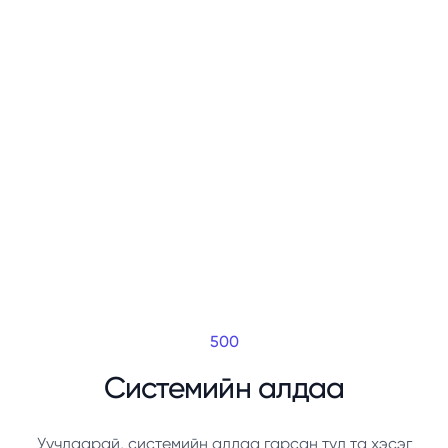
500
Системийн алдаа
Уучлаарай, системийн алдаа гарсан тул та хэсэг