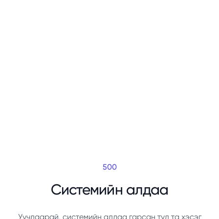
500
Системийн алдаа
Уучлаарай, системийн алдаа гарсан тул та хэсэг