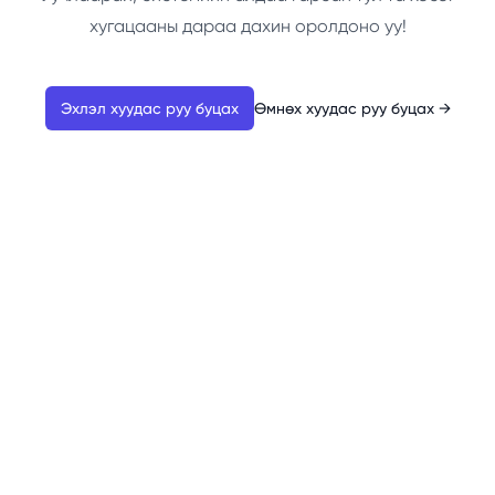
хугацааны дараа дахин оролдоно уу!
Эхлэл хуудас руу буцах
Өмнөх хуудас руу буцах
→