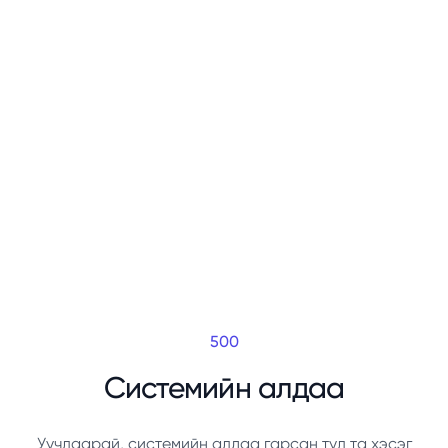
500
Системийн алдаа
Уучлаарай, системийн алдаа гарсан тул та хэсэг