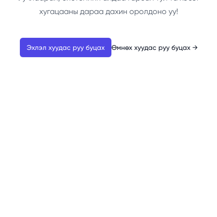
хугацааны дараа дахин оролдоно уу!
Эхлэл хуудас руу буцах
Өмнөх хуудас руу буцах
→