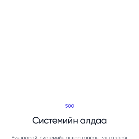
500
Системийн алдаа
Уучлаарай, системийн алдаа гарсан тул та хэсэг