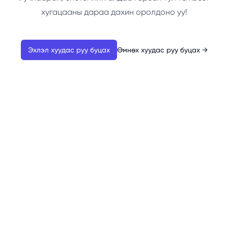
хугацааны дараа дахин оролдоно уу!
Эхлэл хуудас руу буцах
Өмнөх хуудас руу буцах
→