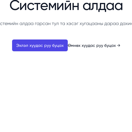
Системийн алдаа
стемийн алдаа гарсан тул та хэсэг хугацааны дараа дахи
Эхлэл хуудас руу буцах
Өмнөх хуудас руу буцах
→