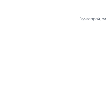
Уучлаарай, си