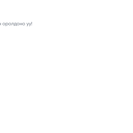
н оролдоно уу!