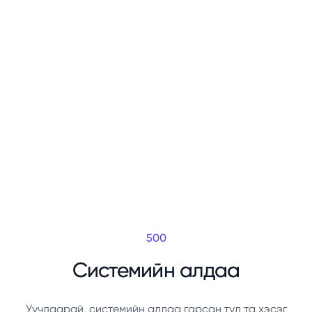
500
Системийн алдаа
Уучлаарай, системийн алдаа гарсан тул та хэсэг