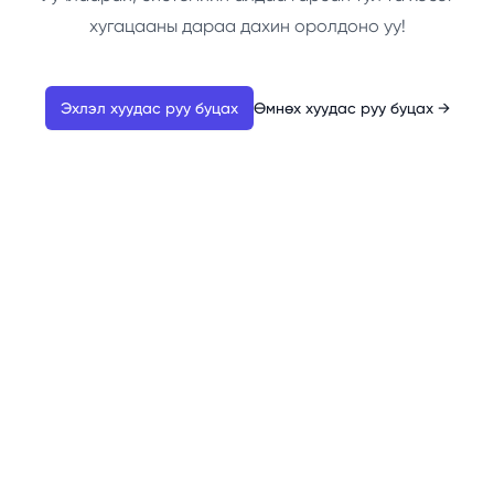
хугацааны дараа дахин оролдоно уу!
Эхлэл хуудас руу буцах
Өмнөх хуудас руу буцах
→