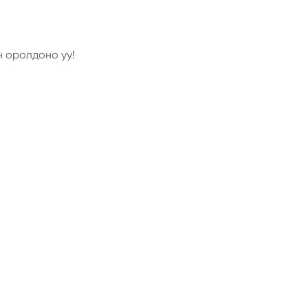
н оролдоно уу!