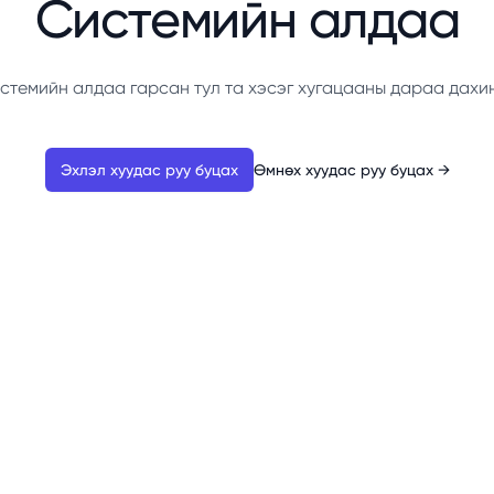
Системийн алдаа
стемийн алдаа гарсан тул та хэсэг хугацааны дараа дахи
Эхлэл хуудас руу буцах
Өмнөх хуудас руу буцах
→