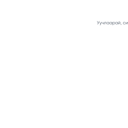
Уучлаарай, си