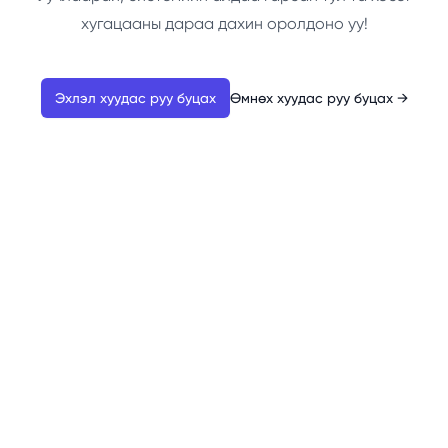
хугацааны дараа дахин оролдоно уу!
Эхлэл хуудас руу буцах
Өмнөх хуудас руу буцах
→