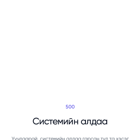
500
Системийн алдаа
Уучлаарай, системийн алдаа гарсан тул та хэсэг