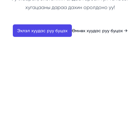
хугацааны дараа дахин оролдоно уу!
Эхлэл хуудас руу буцах
Өмнөх хуудас руу буцах
→