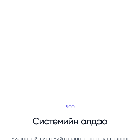
500
Системийн алдаа
Уучлаарай, системийн алдаа гарсан тул та хэсэг