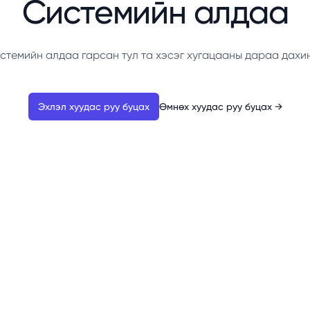
Системийн алдаа
стемийн алдаа гарсан тул та хэсэг хугацааны дараа дахи
Эхлэл хуудас руу буцах
Өмнөх хуудас руу буцах
→