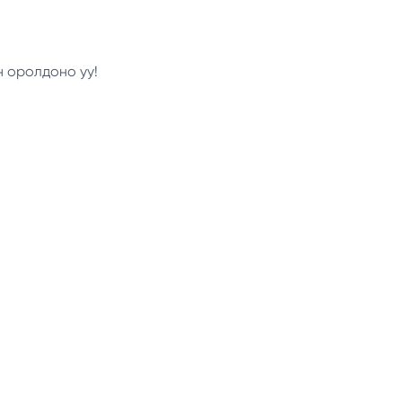
н оролдоно уу!