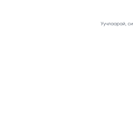
Уучлаарай, си