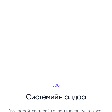
500
Системийн алдаа
Уучлаарай, системийн алдаа гарсан тул та хэсэг