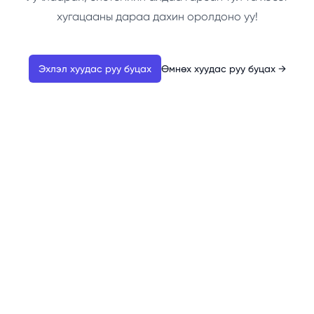
хугацааны дараа дахин оролдоно уу!
Эхлэл хуудас руу буцах
Өмнөх хуудас руу буцах
→