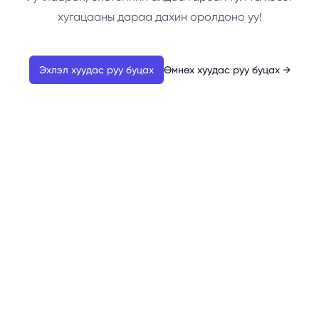
хугацааны дараа дахин оролдоно уу!
Эхлэл хуудас руу буцах
Өмнөх хуудас руу буцах
→