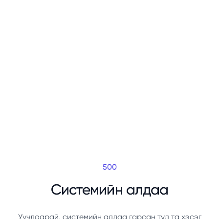
500
Системийн алдаа
Уучлаарай, системийн алдаа гарсан тул та хэсэг