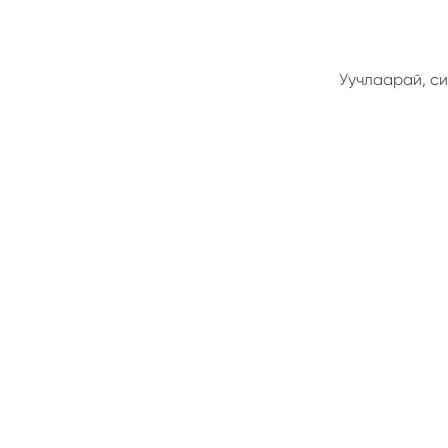
Уучлаарай, си