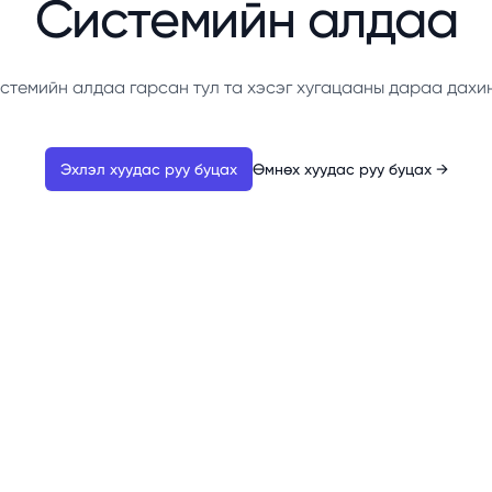
Системийн алдаа
стемийн алдаа гарсан тул та хэсэг хугацааны дараа дахи
Эхлэл хуудас руу буцах
Өмнөх хуудас руу буцах
→