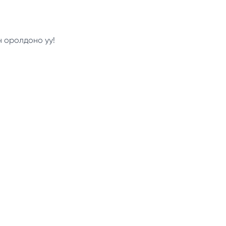
н оролдоно уу!