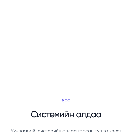
500
Системийн алдаа
Уучлаарай, системийн алдаа гарсан тул та хэсэг