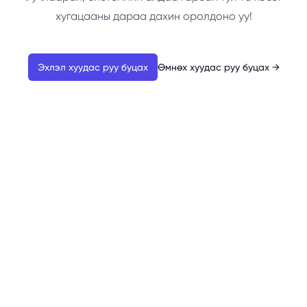
хугацааны дараа дахин оролдоно уу!
Эхлэл хуудас руу буцах
Өмнөх хуудас руу буцах
→