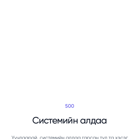
500
Системийн алдаа
Уучлаарай, системийн алдаа гарсан тул та хэсэг