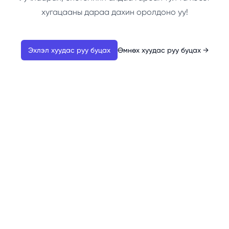
хугацааны дараа дахин оролдоно уу!
Эхлэл хуудас руу буцах
Өмнөх хуудас руу буцах
→