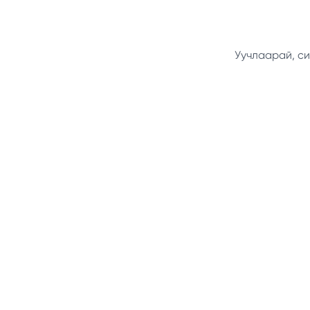
Уучлаарай, си