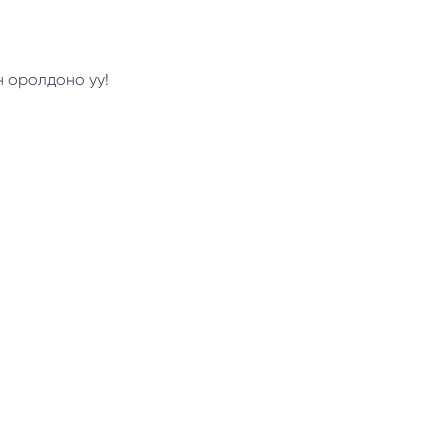
н оролдоно уу!