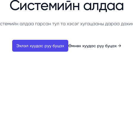
Системийн алдаа
стемийн алдаа гарсан тул та хэсэг хугацааны дараа дахи
Эхлэл хуудас руу буцах
Өмнөх хуудас руу буцах
→