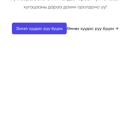
хугацааны дараа дахин оролдоно уу!
Эхлэл хуудас руу буцах
Өмнөх хуудас руу буцах
→