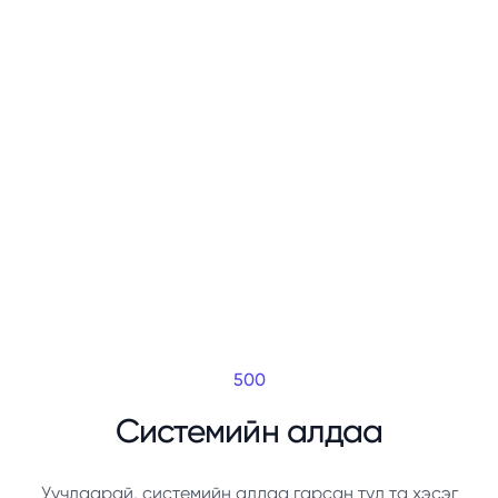
500
Системийн алдаа
Уучлаарай, системийн алдаа гарсан тул та хэсэг