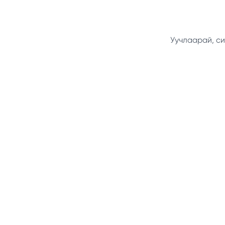
Уучлаарай, си