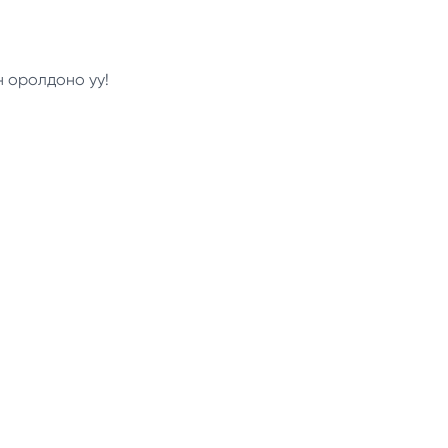
н оролдоно уу!