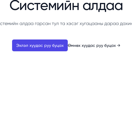
Системийн алдаа
стемийн алдаа гарсан тул та хэсэг хугацааны дараа дахи
Эхлэл хуудас руу буцах
Өмнөх хуудас руу буцах
→