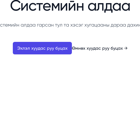
Системийн алдаа
стемийн алдаа гарсан тул та хэсэг хугацааны дараа дахи
Эхлэл хуудас руу буцах
Өмнөх хуудас руу буцах
→