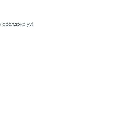
н оролдоно уу!