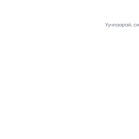
Уучлаарай, си