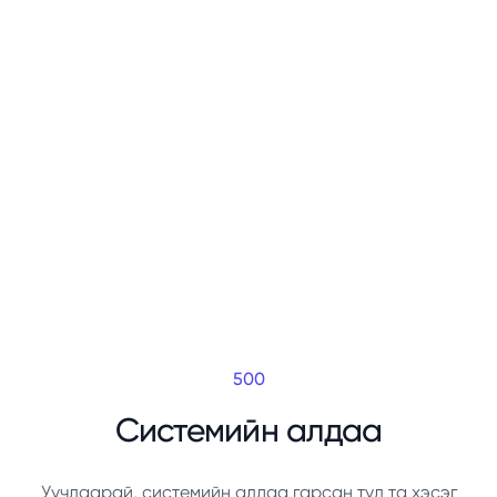
500
Системийн алдаа
Уучлаарай, системийн алдаа гарсан тул та хэсэг