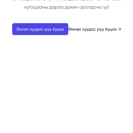
хугацааны дараа дахин оролдоно уу!
Эхлэл хуудас руу буцах
Өмнөх хуудас руу буцах
→