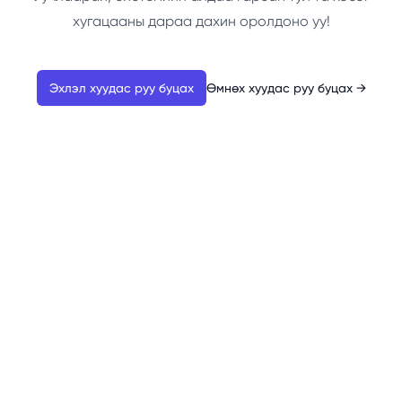
хугацааны дараа дахин оролдоно уу!
Эхлэл хуудас руу буцах
Өмнөх хуудас руу буцах
→