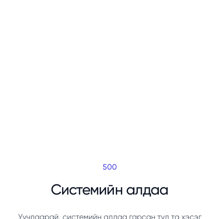
500
Системийн алдаа
Уучлаарай, системийн алдаа гарсан тул та хэсэг