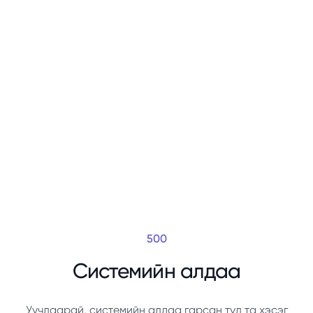
500
Системийн алдаа
Уучлаарай, системийн алдаа гарсан тул та хэсэг