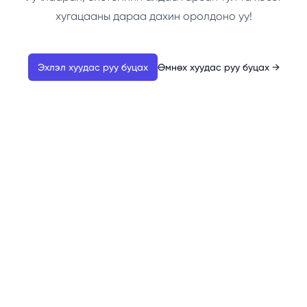
хугацааны дараа дахин оролдоно уу!
Эхлэл хуудас руу буцах
Өмнөх хуудас руу буцах
→