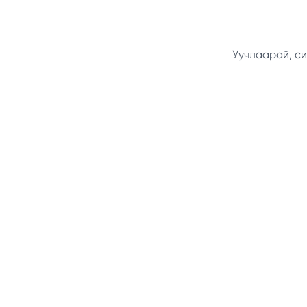
Уучлаарай, си