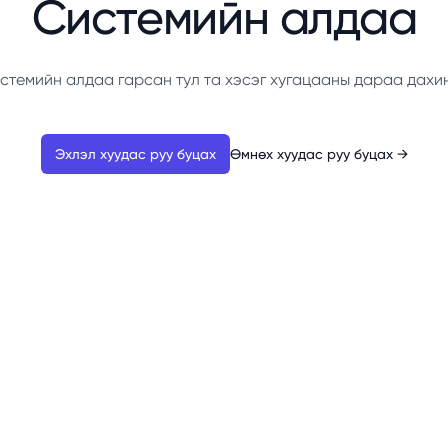
Системийн алдаа
стемийн алдаа гарсан тул та хэсэг хугацааны дараа дахи
Эхлэл хуудас руу буцах
Өмнөх хуудас руу буцах
→