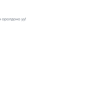
н оролдоно уу!