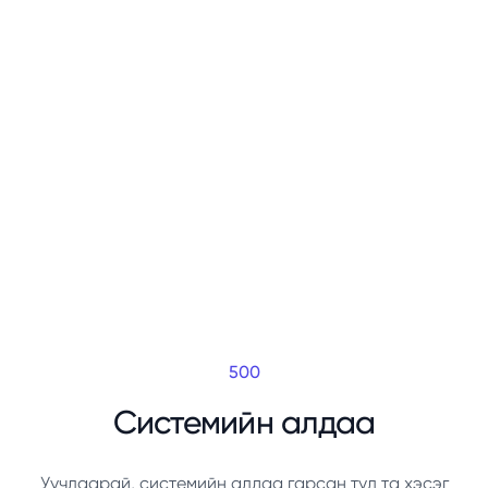
500
Системийн алдаа
Уучлаарай, системийн алдаа гарсан тул та хэсэг