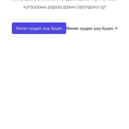
хугацааны дараа дахин оролдоно уу!
Эхлэл хуудас руу буцах
Өмнөх хуудас руу буцах
→