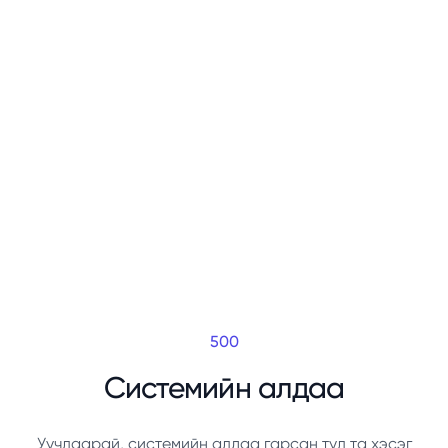
500
Системийн алдаа
Уучлаарай, системийн алдаа гарсан тул та хэсэг