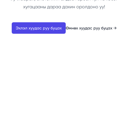
хугацааны дараа дахин оролдоно уу!
Эхлэл хуудас руу буцах
Өмнөх хуудас руу буцах
→