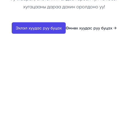
хугацааны дараа дахин оролдоно уу!
Эхлэл хуудас руу буцах
Өмнөх хуудас руу буцах
→