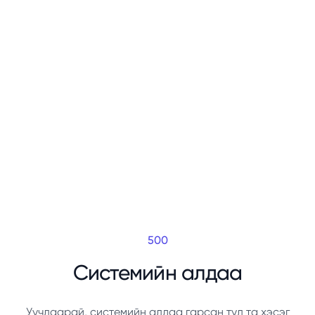
500
Системийн алдаа
Уучлаарай, системийн алдаа гарсан тул та хэсэг