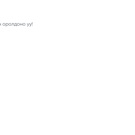
н оролдоно уу!