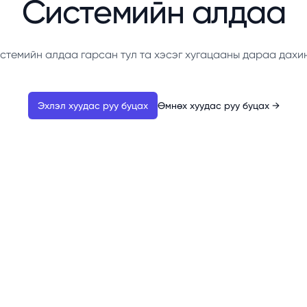
Системийн алдаа
стемийн алдаа гарсан тул та хэсэг хугацааны дараа дахи
Эхлэл хуудас руу буцах
Өмнөх хуудас руу буцах
→