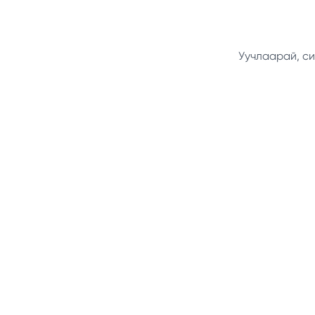
Уучлаарай, си