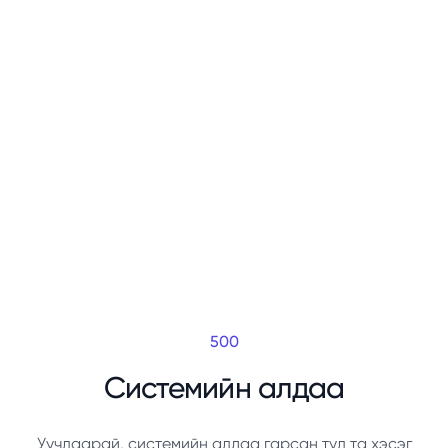
500
Системийн алдаа
Уучлаарай, системийн алдаа гарсан тул та хэсэг