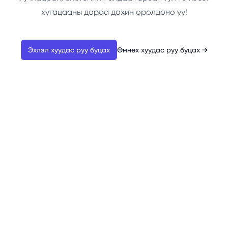
хугацааны дараа дахин оролдоно уу!
Эхлэл хуудас руу буцах
Өмнөх хуудас руу буцах
→