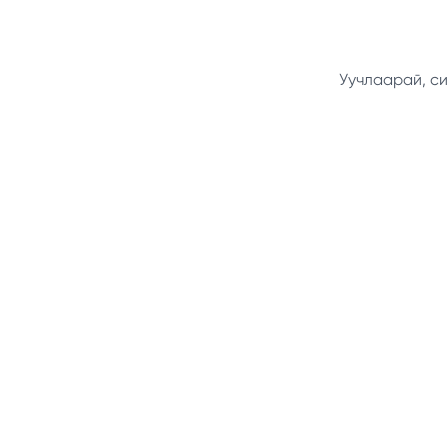
Уучлаарай, си