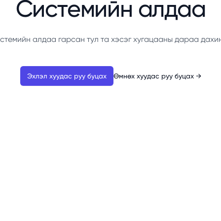
Системийн алдаа
стемийн алдаа гарсан тул та хэсэг хугацааны дараа дахи
Эхлэл хуудас руу буцах
Өмнөх хуудас руу буцах
→