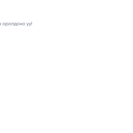
н оролдоно уу!