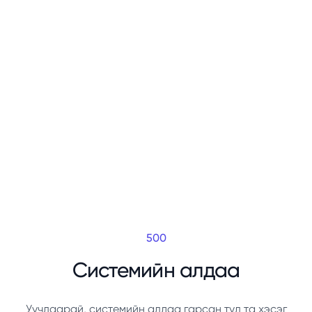
500
Системийн алдаа
Уучлаарай, системийн алдаа гарсан тул та хэсэг