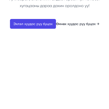
хугацааны дараа дахин оролдоно уу!
Эхлэл хуудас руу буцах
Өмнөх хуудас руу буцах
→