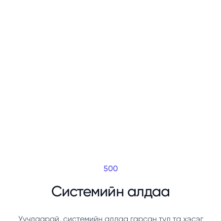
500
Системийн алдаа
Уучлаарай, системийн алдаа гарсан тул та хэсэг