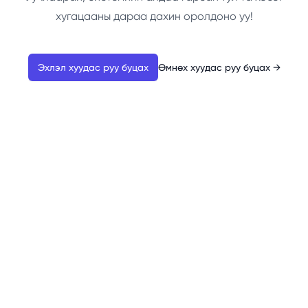
хугацааны дараа дахин оролдоно уу!
Эхлэл хуудас руу буцах
Өмнөх хуудас руу буцах
→