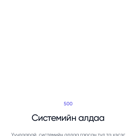
500
Системийн алдаа
Уучлаарай, системийн алдаа гарсан тул та хэсэг