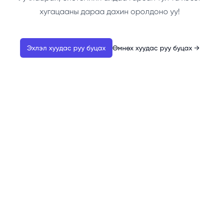
хугацааны дараа дахин оролдоно уу!
Эхлэл хуудас руу буцах
Өмнөх хуудас руу буцах
→