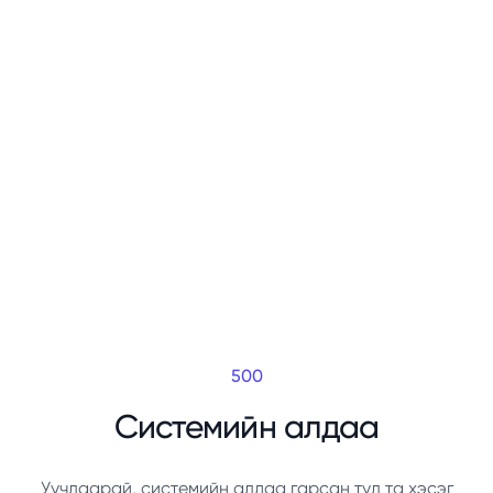
500
Системийн алдаа
Уучлаарай, системийн алдаа гарсан тул та хэсэг