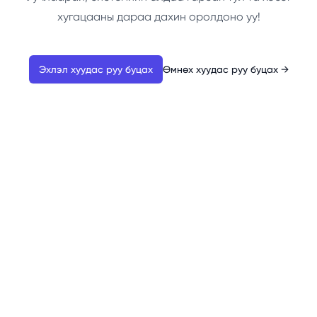
хугацааны дараа дахин оролдоно уу!
Эхлэл хуудас руу буцах
Өмнөх хуудас руу буцах
→