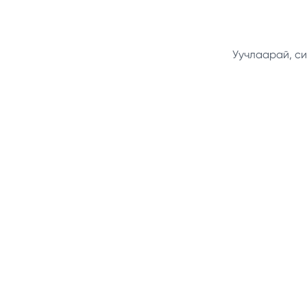
Уучлаарай, си