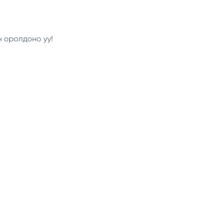
н оролдоно уу!