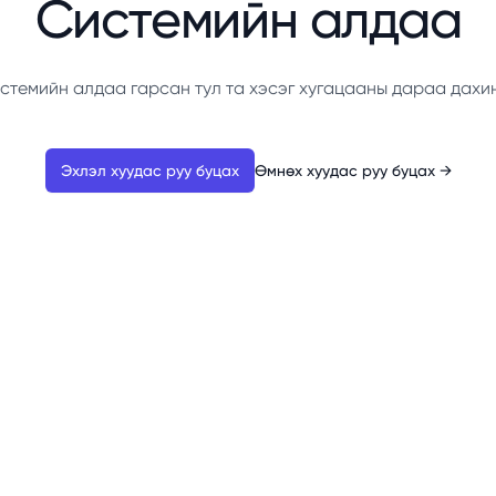
Системийн алдаа
стемийн алдаа гарсан тул та хэсэг хугацааны дараа дахи
Эхлэл хуудас руу буцах
Өмнөх хуудас руу буцах
→