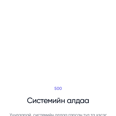
500
Системийн алдаа
Уучлаарай, системийн алдаа гарсан тул та хэсэг