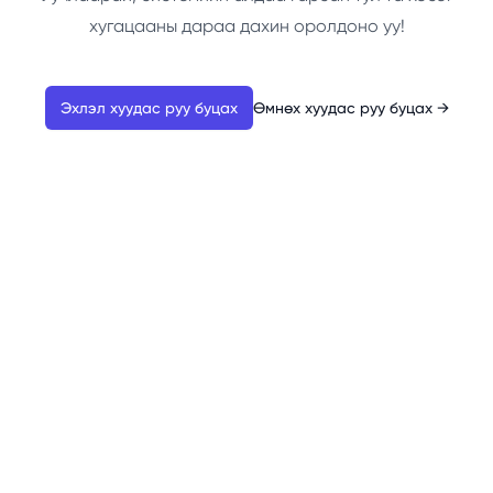
хугацааны дараа дахин оролдоно уу!
Эхлэл хуудас руу буцах
Өмнөх хуудас руу буцах
→