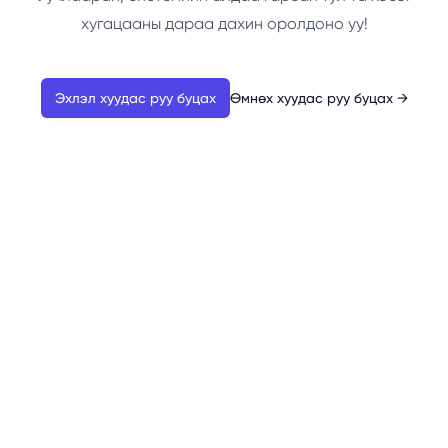
хугацааны дараа дахин оролдоно уу!
Эхлэл хуудас руу буцах
Өмнөх хуудас руу буцах
→