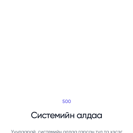
500
Системийн алдаа
Уучлаарай, системийн алдаа гарсан тул та хэсэг