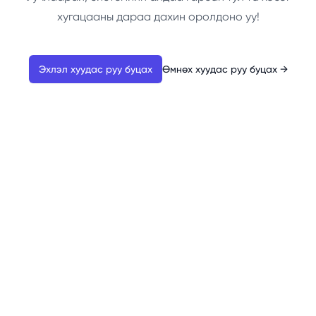
хугацааны дараа дахин оролдоно уу!
Эхлэл хуудас руу буцах
Өмнөх хуудас руу буцах
→