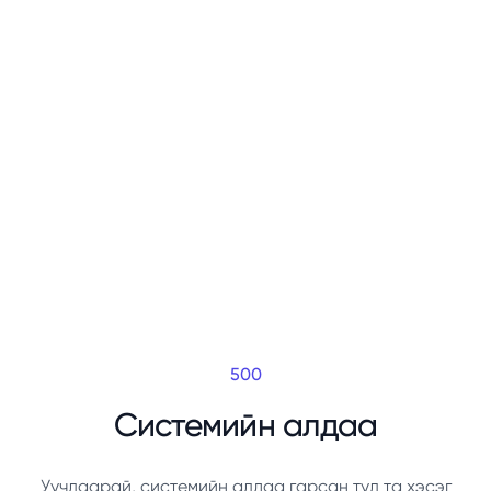
500
Системийн алдаа
Уучлаарай, системийн алдаа гарсан тул та хэсэг