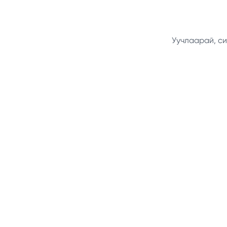
Уучлаарай, си