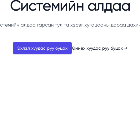
Системийн алдаа
стемийн алдаа гарсан тул та хэсэг хугацааны дараа дахи
Эхлэл хуудас руу буцах
Өмнөх хуудас руу буцах
→