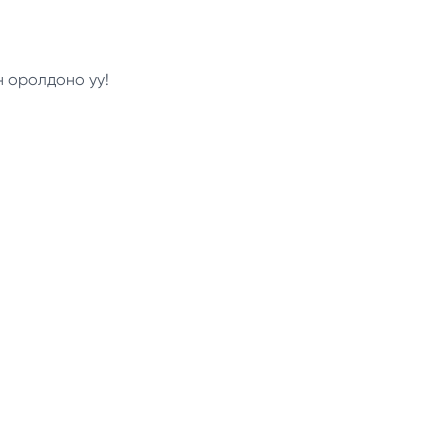
н оролдоно уу!