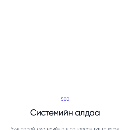
500
Системийн алдаа
Уучлаарай, системийн алдаа гарсан тул та хэсэг