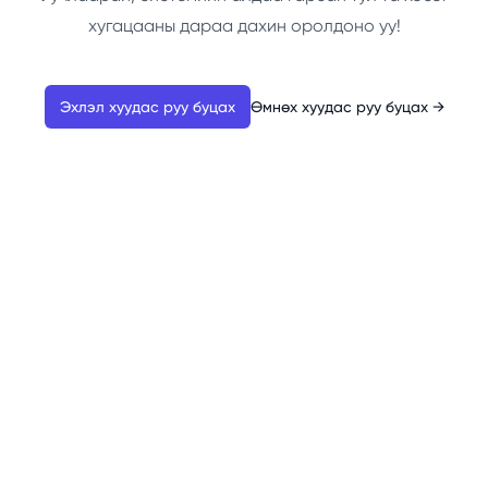
хугацааны дараа дахин оролдоно уу!
Эхлэл хуудас руу буцах
Өмнөх хуудас руу буцах
→