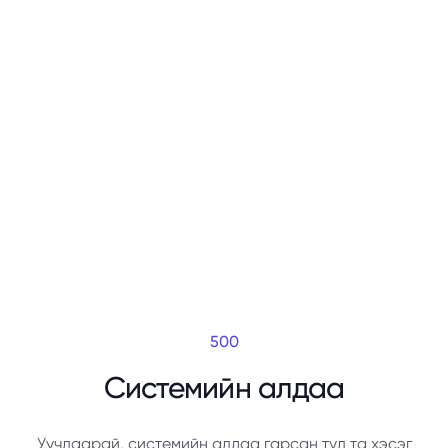
500
Системийн алдаа
Уучлаарай, системийн алдаа гарсан тул та хэсэг