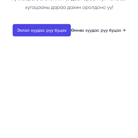
хугацааны дараа дахин оролдоно уу!
Эхлэл хуудас руу буцах
Өмнөх хуудас руу буцах
→