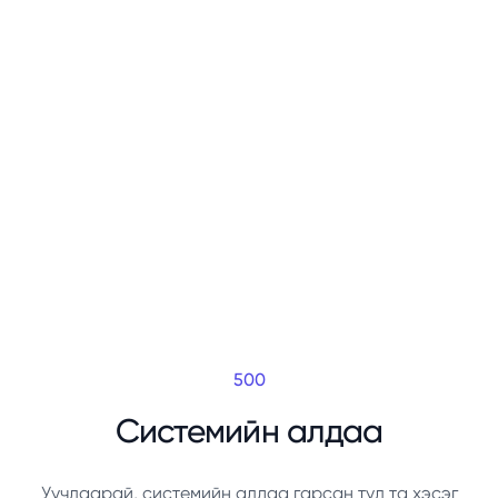
500
Системийн алдаа
Уучлаарай, системийн алдаа гарсан тул та хэсэг