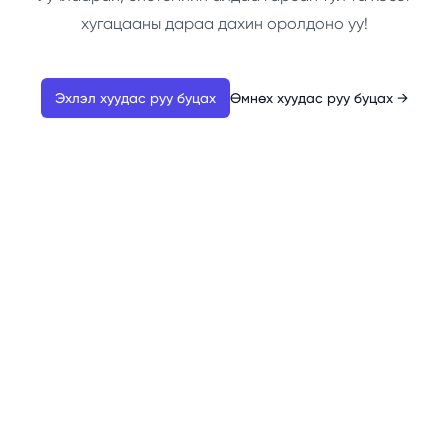
хугацааны дараа дахин оролдоно уу!
Эхлэл хуудас руу буцах
Өмнөх хуудас руу буцах
→