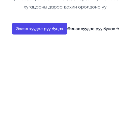
хугацааны дараа дахин оролдоно уу!
Эхлэл хуудас руу буцах
Өмнөх хуудас руу буцах
→