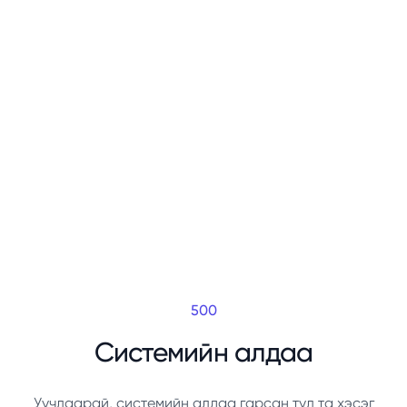
500
Системийн алдаа
Уучлаарай, системийн алдаа гарсан тул та хэсэг