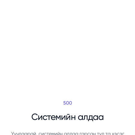
500
Системийн алдаа
Уучлаарай, системийн алдаа гарсан тул та хэсэг