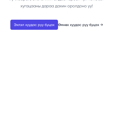
хугацааны дараа дахин оролдоно уу!
Эхлэл хуудас руу буцах
Өмнөх хуудас руу буцах
→