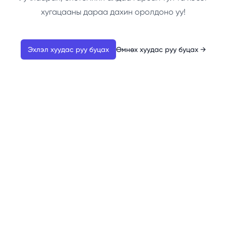
хугацааны дараа дахин оролдоно уу!
Эхлэл хуудас руу буцах
Өмнөх хуудас руу буцах
→