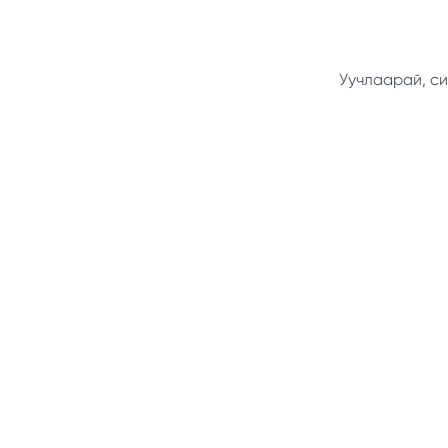
Уучлаарай, си