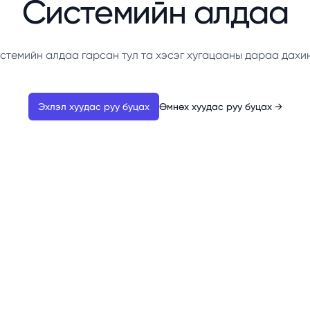
Системийн алдаа
стемийн алдаа гарсан тул та хэсэг хугацааны дараа дахи
Эхлэл хуудас руу буцах
Өмнөх хуудас руу буцах
→