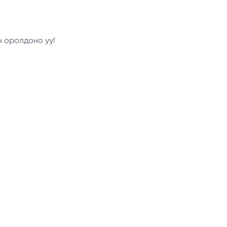
н оролдоно уу!