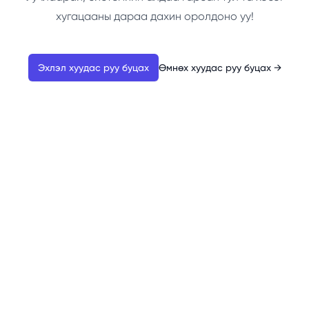
хугацааны дараа дахин оролдоно уу!
Эхлэл хуудас руу буцах
Өмнөх хуудас руу буцах
→