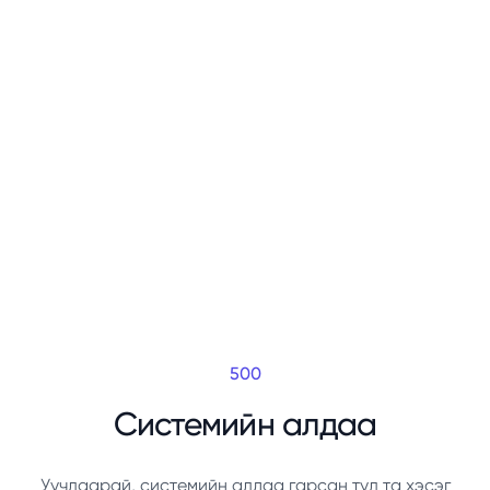
500
Системийн алдаа
Уучлаарай, системийн алдаа гарсан тул та хэсэг