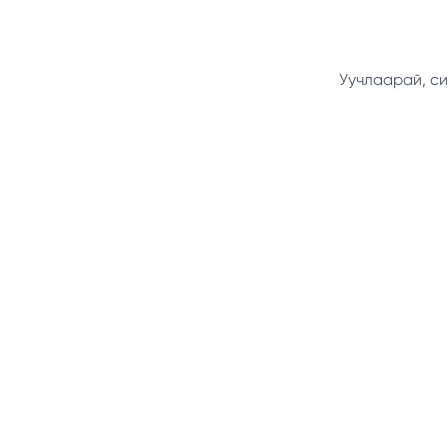
Уучлаарай, си