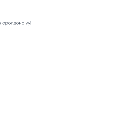
н оролдоно уу!