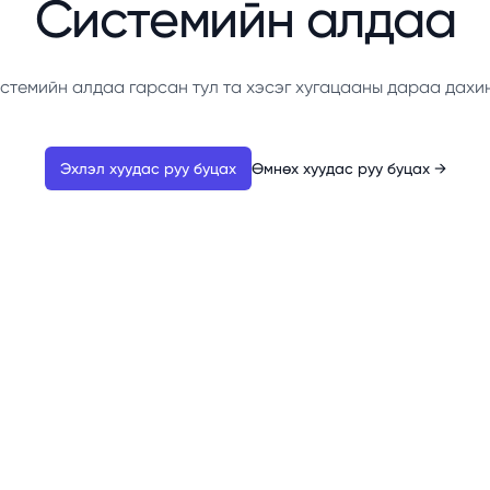
Системийн алдаа
стемийн алдаа гарсан тул та хэсэг хугацааны дараа дахи
Эхлэл хуудас руу буцах
Өмнөх хуудас руу буцах
→